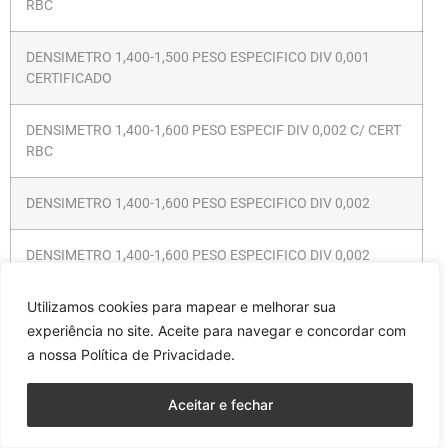
RBC
DENSIMETRO 1,400-1,500 PESO ESPECIFICO DIV 0,001
CERTIFICADO
DENSIMETRO 1,400-1,600 PESO ESPECIF DIV 0,002 C/ CERT
RBC
DENSIMETRO 1,400-1,600 PESO ESPECIFICO DIV 0,002
DENSIMETRO 1,400-1,600 PESO ESPECIFICO DIV 0,002
CERTIFICADO
Utilizamos cookies para mapear e melhorar sua
DENSIMETRO 1,420-1,480 PESO ESPECIFICO DIV 0,001
experiência no site. Aceite para navegar e concordar com
a nossa Política de Privacidade.
DENSIMETRO 1,420-1,480 PESO ESPECIFICO DIV 0,001
CERTIFICADO
Aceitar e fechar