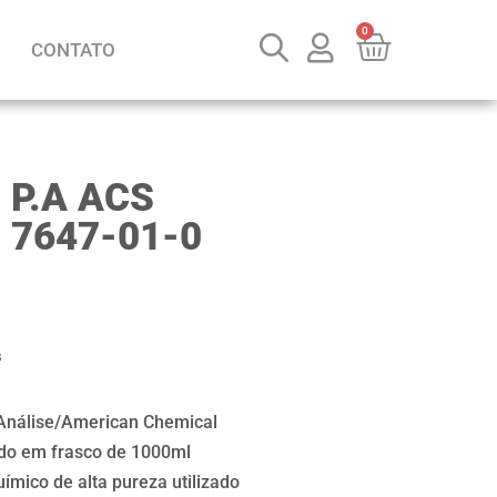
0
CONTATO
7 P.A ACS
 7647-01-0
s
a Análise/American Chemical
ido em frasco de 1000ml
mico de alta pureza utilizado