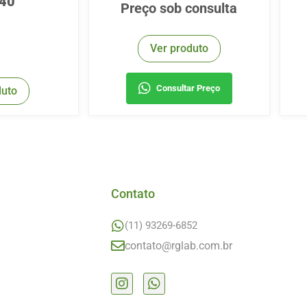
,40
Preço sob consulta
Ver produto
Consultar Preço
duto
Contato
(11) 93269-6852
contato@rglab.com.br