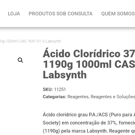
LOJA
PRODUTOS SOB CONSULTA
QUEM SOMOS
190g 1000ml CAS 7647-01-0 Labsynth
Ácido Clorídrico 3
1190g 1000ml CAS
Labsynth
SKU:
11251
Categorias:
Reagentes
,
Reagentes e Soluçõe
Ácido clorídrico grau P.A./ACS (Puro par
Society) em concentração de 37%, fornec
(1190g) pela marca Labsynth. Reagente quí