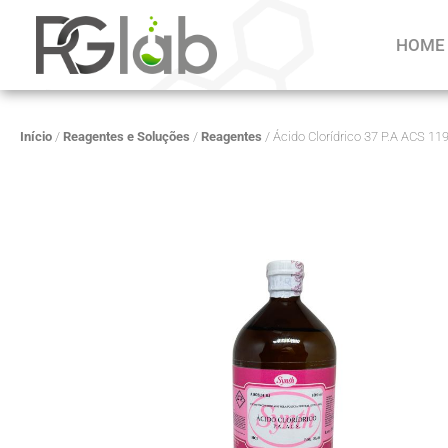
HOME
Início
/
Reagentes e Soluções
/
Reagentes
/ Ácido Clorídrico 37 P.A ACS 1