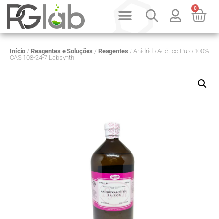
0
Início
/
Reagentes e Soluções
/
Reagentes
/ Anidrido Acético Puro 100%
CAS 108-24-7 Labsynth