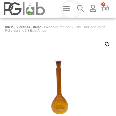
0
Início
/
Vidrarias
/
Balão
/ Balão Volumétrico 250ml Graduado Rolha
Polipropileno 3.3 Boro Âmbar