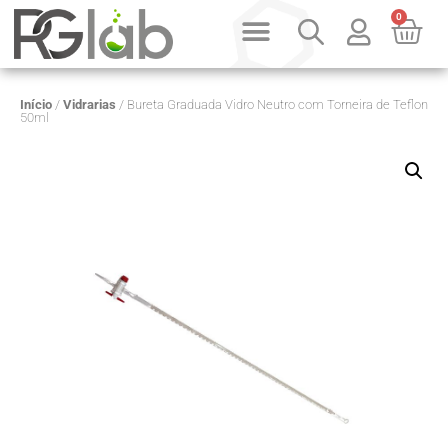
0
PRODUTOS SOB CONSULTA
QUEM SOMOS
Início
/
Vidrarias
/ Bureta Graduada Vidro Neutro com Torneira de Teflon
50ml