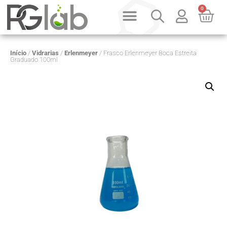
0
PRODUTOS SOB CONSULTA
QUEM SOMOS
Início
/
Vidrarias
/
Erlenmeyer
/ Frasco Erlenmeyer Boca Estreita
Graduado 100ml