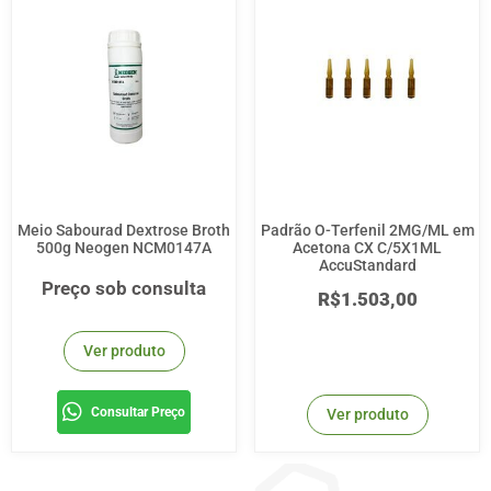
Meio Sabourad Dextrose Broth
Padrão O-Terfenil 2MG/ML em
500g Neogen NCM0147A
Acetona CX C/5X1ML
AccuStandard
Preço sob consulta
R$
1.503,00
Ver produto
Consultar Preço
Ver produto