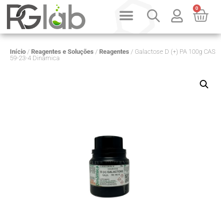
0
Início
/
Reagentes e Soluções
/
Reagentes
/ Galactose D (+) PA 100g CAS
59-23-4 Dinâmica