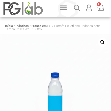
0
PRODUTOS SOB CONSULTA
QUEM SOMOS
Início
/
Plásticos
/
Frasco em PP
/ Garrafa Polietileno Redonda com
Tampa Rosca Azul 1000ml