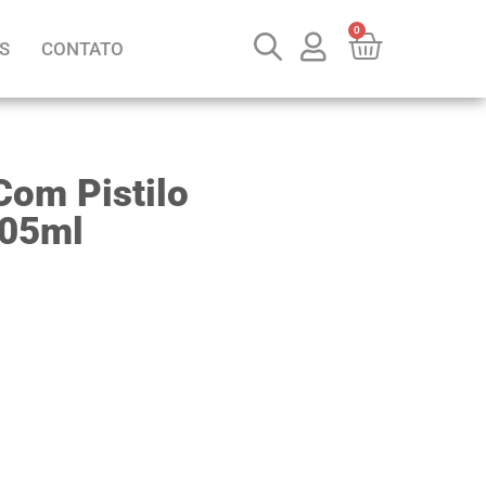
0
S
CONTATO
Com Pistilo
305ml