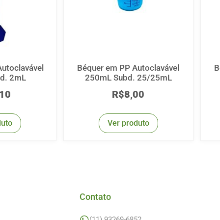
utoclavável
Béquer em PP Autoclavável
B
d. 2mL
250mL Subd. 25/25mL
,10
R$
8,00
duto
Ver produto
Contato
(11) 93269-6852