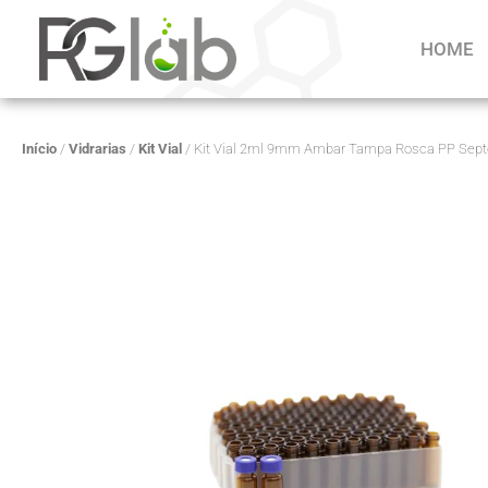
HOME
Início
/
Vidrarias
/
Kit Vial
/ Kit Vial 2ml 9mm Ambar Tampa Rosca PP Sept