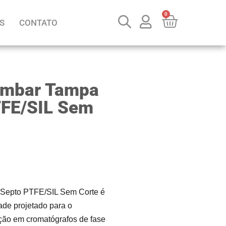
0
S
CONTATO
Ambar Tampa
TFE/SIL Sem
 Septo PTFE/SIL Sem Corte
é
ade projetado para o
ção em cromatógrafos de fase