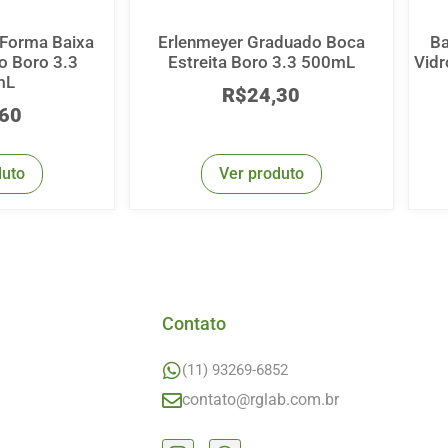
 Forma Baixa
Erlenmeyer Graduado Boca
Ba
o Boro 3.3
Estreita Boro 3.3 500mL
Vidr
mL
R$
24,30
,60
duto
Ver produto
Contato
(11) 93269-6852
contato@rglab.com.br