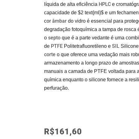
HPLC
líquida de alta eficiência
e cromatógr
capacidade de
$2 text{ml}$
e um fechament
âmbar
cor
do vidro é essencial para proteg
degradação fotoquímica a tampa de rosca é
septo
o
que é a parte vedante é uma comb
PTFE
SIL
de
Politetrafluoretileno e
Silicone
corte
o que oferece uma vedação mais robus
armazenamento a longo prazo de amostras 
manuais a camada de PTFE voltada para a 
química enquanto o silicone fornece a resi
perfuração.
R$
161,60