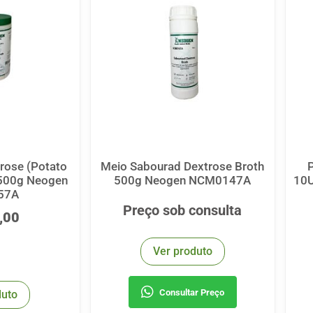
rose (Potato
Meio Sabourad Dextrose Broth
 500g Neogen
500g Neogen NCM0147A
10U
57A
Preço sob consulta
,00
Ver produto
Consultar Preço
duto