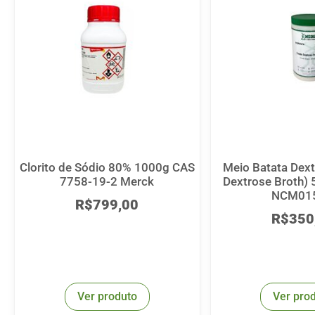
Clorito de Sódio 80% 1000g CAS
Meio Batata Dext
7758-19-2 Merck
Dextrose Broth)
NCM01
R$
799,00
R$
350
Ver produto
Ver pro