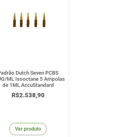
Padrão Dutch Seven PCBS
G/ML Isooctane 5 Ampolas
de 1ML AccuStandard
R$
2.538,90
Ver produto