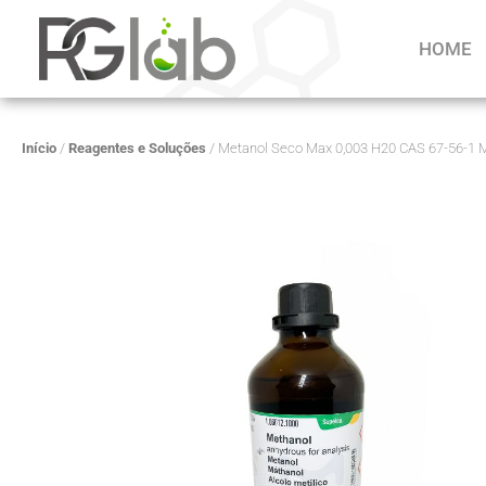
HOME
Início
/
Reagentes e Soluções
/ Metanol Seco Max 0,003 H20 CAS 67-56-1 