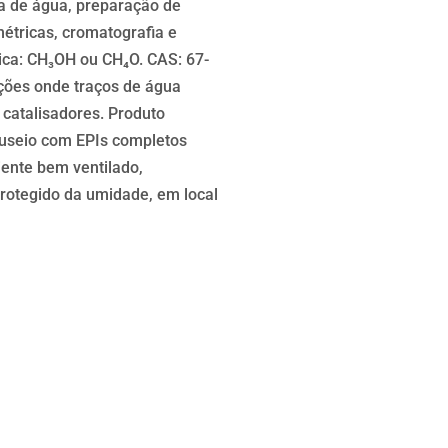
a de água, preparação de
étricas, cromatografia e
ica: CH₃OH ou CH₄O. CAS: 67-
ações onde traços de água
 catalisadores. Produto
nuseio com EPIs completos
iente bem ventilado,
otegido da umidade, em local