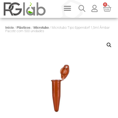
0
PRODUTOS SOB CONSULTA
QUEM SOMOS
Início
/
Plásticos
/
Microtubo
/ Microtubo Tipo Eppendorf 1,5ml Âmbar
Pacote com 500 unidades