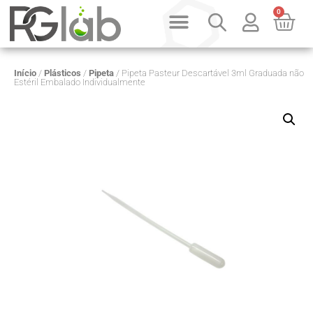
0
PRODUTOS SOB CONSULTA
QUEM SOMOS
Início
/
Plásticos
/
Pipeta
/ Pipeta Pasteur Descartável 3ml Graduada não
Estéril Embalado Individualmente