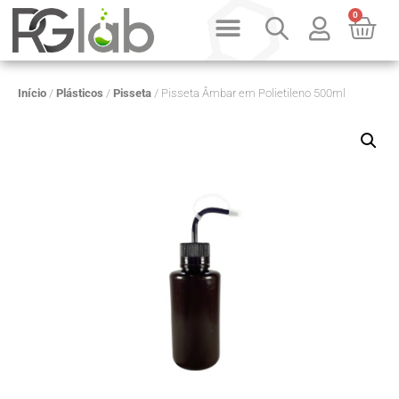
0
Início
/
Plásticos
/
Pisseta
/ Pisseta Âmbar em Polietileno 500ml