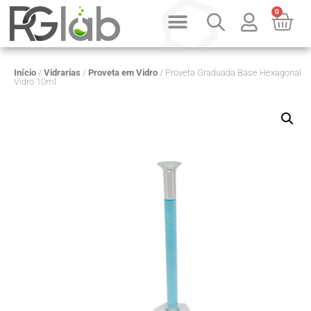
0
PRODUTOS SOB CONSULTA
QUEM SOMOS
Início
/
Vidrarias
/
Proveta em Vidro
/ Proveta Graduada Base Hexagonal
Vidro 10ml