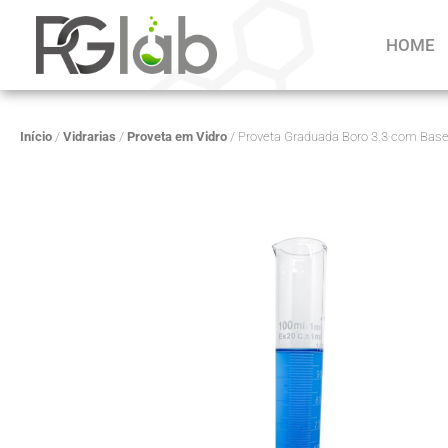
HOME
Início
/
Vidrarias
/
Proveta em Vidro
/ Proveta Graduada Boro 3.3 com Bas