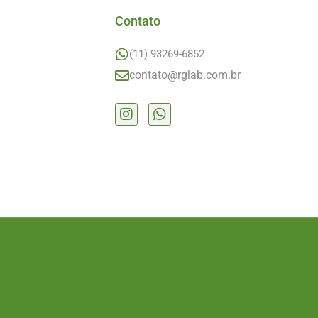
Contato
(11) 93269-6852
contato@rglab.com.br