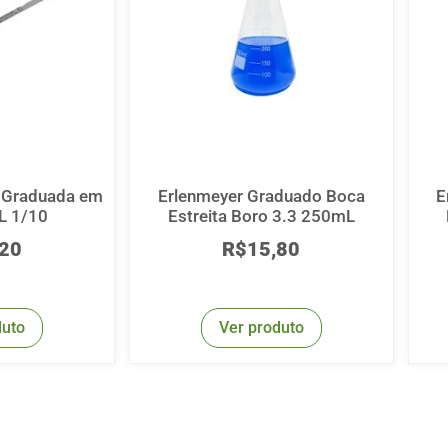
a Graduada em
Erlenmeyer Graduado Boca
E
L 1/10
Estreita Boro 3.3 250mL
,20
R$
15,80
duto
Ver produto