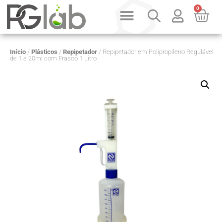
0
Início
/
Plásticos
/
Repipetador
/ Repipetador em Polipropileno Regulável
de 1 a 20ml com Frasco 1 Litro