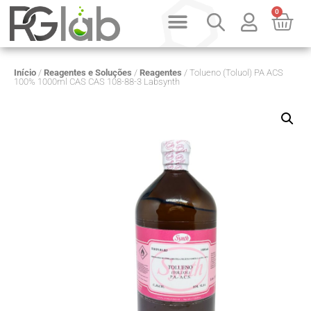
0
Início
/
Reagentes e Soluções
/
Reagentes
/ Tolueno (Toluol) PA ACS
100% 1000ml CAS CAS 108-88-3 Labsynth