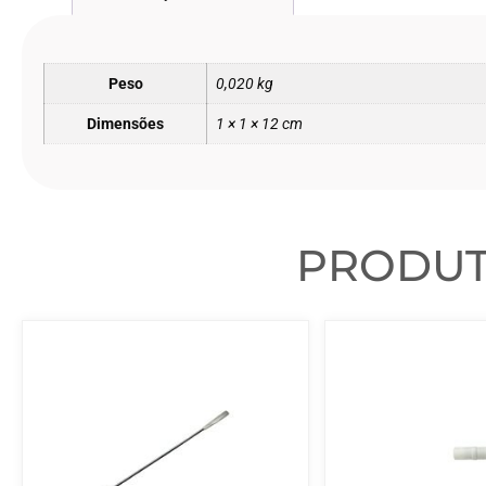
Peso
0,020 kg
Dimensões
1 × 1 × 12 cm
PRODU