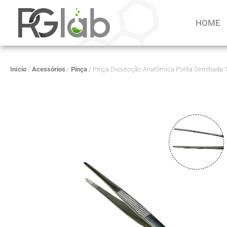
HOME
Início
/
Acessórios
/
Pinça
/ Pinça Dissecção Anatômica Ponta Serrilhada