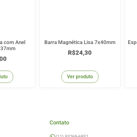
a com Anel
Barra Magnética Lisa 7x40mm
Esp
1x37mm
R$
24,30
,00
duto
Ver produto
Contato
(11) 93269-6852