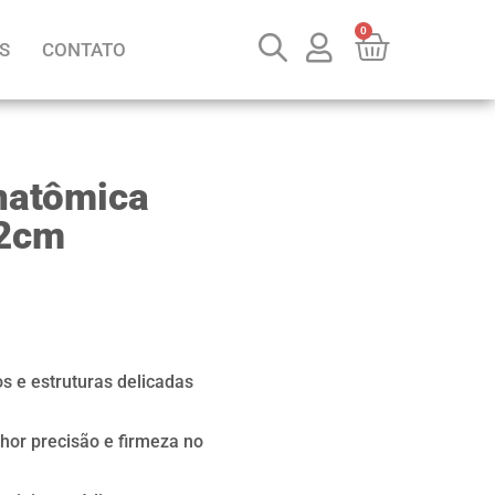
0
S
CONTATO
natômica
12cm
s e estruturas delicadas
hor precisão e firmeza no