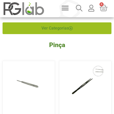
0
Ver Categorias
Pinça