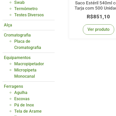
Swab
Saco Estéril 540ml 
Tarja com 500 Unida
Termômetro
Testes Diversos
R$
851,10
Alça
Ver produto
Cromatografia
Placa de
Cromatografia
Equipamentos
Macropipetador
Micropipeta
Monocanal
Ferragens
Agulha
Escovas
Pá de Inox
Tela de Arame