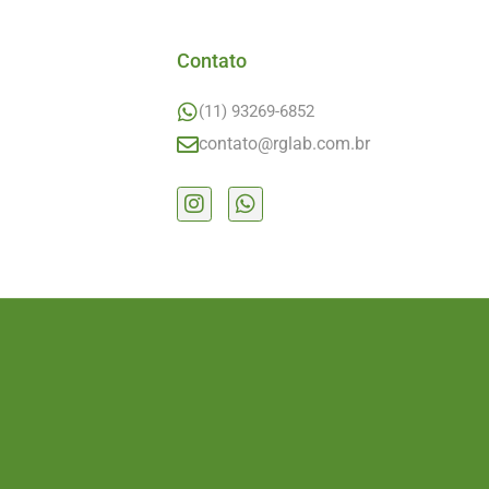
Contato
(11) 93269-6852
contato@rglab.com.br